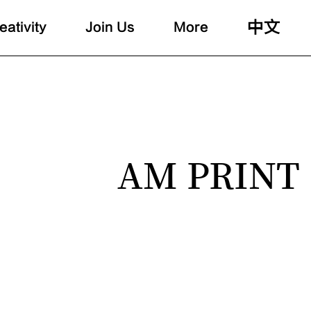
中文
eativity
Join Us
More
AM PRINT