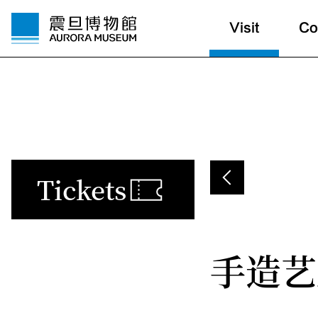
Visit
Co
Tickets
手造艺