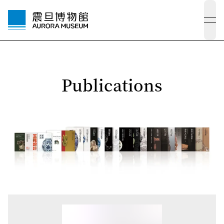
ope
Publications