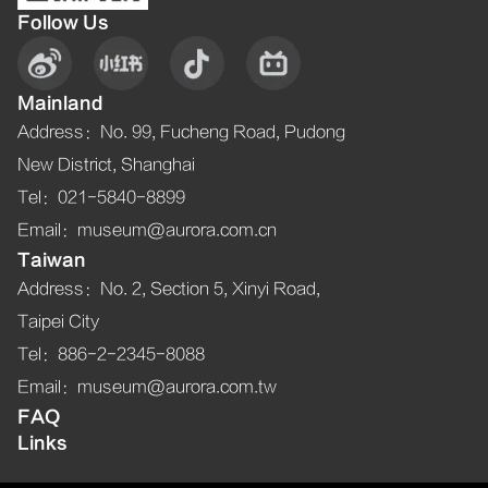
Follow Us
Mainland
Address
：
No. 99, Fucheng Road, Pudong
New District, Shanghai
Tel
：021-5840-8899
Email
：museum@aurora.com.cn
Taiwan
Address
：
No. 2, Section 5, Xinyi Road,
Taipei City
Tel
：886-2-2345-8088
Email
：museum@aurora.com.tw
FAQ
Links