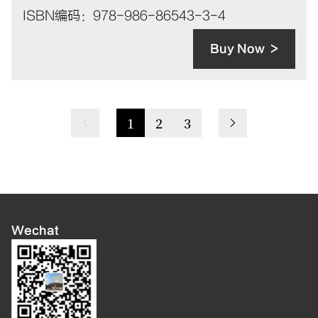
ISBN编码：978-986-86543-3-4
Buy Now
1
2
3
Wechat