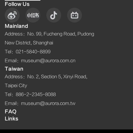
Follow Us
Mainland
Address
：
No. 99, Fucheng Road, Pudong
New District, Shanghai
Tel
：021-5840-8899
Email
：museum@aurora.com.cn
Taiwan
Address
：
No. 2, Section 5, Xinyi Road,
Taipei City
Tel
：886-2-2345-8088
Email
：museum@aurora.com.tw
FAQ
Links