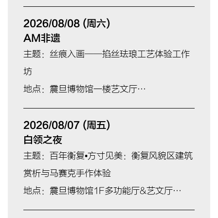
地点：震旦博物馆1F多功能厅
主讲人：徐坚
2026/08/08 (周六)
AM非遗
主题：丝痕入画——掐丝珐琅工艺体验工作
坊
地点：震旦博物馆一楼艺文厅
合作单位：上海爱暖文化艺术推广中心
2026/08/07 (周五)
白领之夜
主题：百年衡复•方寸见美：衡复风貌区建筑
赏析与马赛克手作体验
地点：震旦博物馆1F多功能厅&艺文厅
合作单位：衡复历史文化风貌区