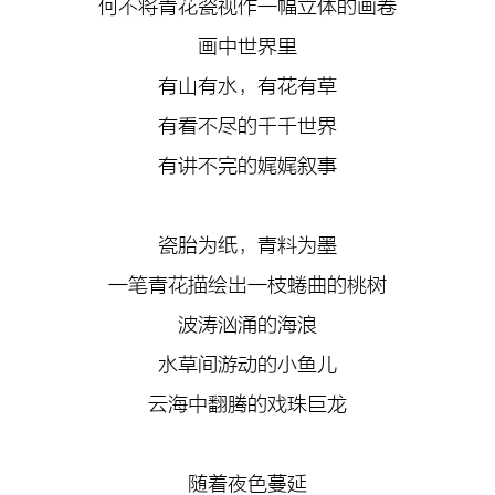
何不将青花瓷视作一幅立体的画卷
画中世界里
有山有水，有花有草
有看不尽的千千世界
有讲不完的娓娓叙事
瓷胎为纸，青料为墨
一笔青花描绘出一枝蜷曲的桃树
波涛汹涌的海浪
水草间游动的小鱼儿
云海中翻腾的戏珠巨龙
随着夜色蔓延